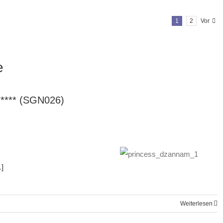
1
2
Vor
e
*** (SGN026)
]
Weiterlesen