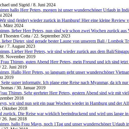
hael und Sigrid
/
8. Juni 2024
imm hallo Herr Peters, morgen ist unser wunderschöner Urlaub in Indie
i 2024
 Wir sind (leider) wieder zurück in Hamburg! Hier eine kleine Review 
6. März 2024
imm, lieber Herr Peters, nun sind wir schon zwei Wochen zurück aus V
d Thorsten Cotta
/
22. September 2023
 lieber Dieter, sind gerade bester Laune von unserem Bali / Lombok Tri
ke
/
7. August 2023
imm, Lieber Herr Peters, wir sind wieder zurück aus dem Bali/Singap
28. November 2019
rau Thimm, guten Abend Herr Peters, mein Freund und ich sind jetzt be
/
22. Juni 2019
imm, Hallo Herr Peters, so langsam geht unser wunderschöner Vietnam
rz 2019
e Seite super informativ. Ich plane eine Reise nach Myanmar, da ich nur
Thomas
/
30. Januar 2019
Frau Thimm, Sehr geehrter Herr Peters, gestern Abend sind wir mit vie
ezember 2018
yn, wir sind nun seit ein paar Wochen wieder in Hamburg und der Allta
. Oktober 2018
nd zurück. Die Reise war wirklich beeindruckend und wird uns lange in
/
26. Juni 2018
imm, hallo Frau Mayn, noch 1Tag und unser wunderschöner Urlaub in M