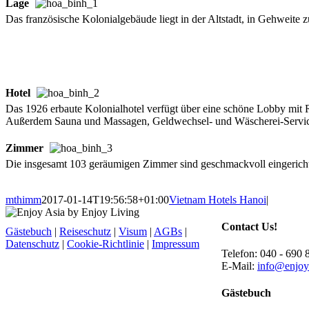
Lage
Das französische Kolonialgebäude liegt in der Altstadt, in Gehweit
Hotel
Das 1926 erbaute Kolonialhotel verfügt über eine schöne Lobby mit R
Außerdem Sauna und Massagen, Geldwechsel- und Wäscherei-Servic
Zimmer
Die insgesamt 103 geräumigen Zimmer sind geschmackvoll eingericht
mthimm
2017-01-14T19:56:58+01:00
Vietnam Hotels Hanoi
|
Contact Us!
Gästebuch
|
Reiseschutz
|
Visum
|
AGBs
|
Datenschutz
|
Cookie-Richtlinie
|
Impressum
Telefon: 040 - 690 
E-Mail:
info@enjoy
Gästebuch