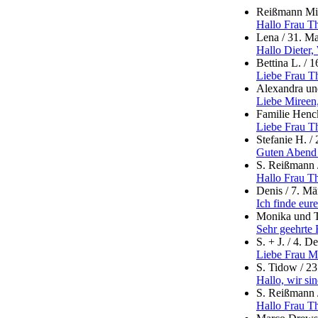
Reißmann Mic
Hallo Frau Th
Lena
/
31. Ma
Hallo Dieter,
Bettina L.
/
1
Liebe Frau Th
Alexandra un
Liebe Mireen,
Familie Henc
Liebe Frau Th
Stefanie H.
/
Guten Abend F
S. Reißmann
Hallo Frau Th
Denis
/
7. Mä
Ich finde eur
Monika und 
Sehr geehrte 
S. + J.
/
4. D
Liebe Frau Me
S. Tidow
/
23
Hallo, wir si
S. Reißmann
Hallo Frau Th