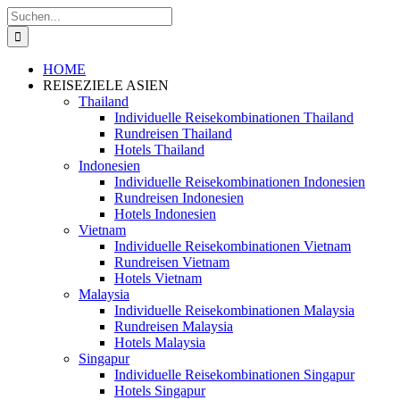
Zum
Suche
Inhalt
nach:
springen
HOME
REISEZIELE ASIEN
Thailand
Individuelle Reisekombinationen Thailand
Rundreisen Thailand
Hotels Thailand
Indonesien
Individuelle Reisekombinationen Indonesien
Rundreisen Indonesien
Hotels Indonesien
Vietnam
Individuelle Reisekombinationen Vietnam
Rundreisen Vietnam
Hotels Vietnam
Malaysia
Individuelle Reisekombinationen Malaysia
Rundreisen Malaysia
Hotels Malaysia
Singapur
Individuelle Reisekombinationen Singapur
Hotels Singapur