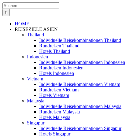
Zum
Suche
Inhalt
nach:
springen
HOME
REISEZIELE ASIEN
Thailand
Individuelle Reisekombinationen Thailand
Rundreisen Thailand
Hotels Thailand
Indonesien
Individuelle Reisekombinationen Indonesien
Rundreisen Indonesien
Hotels Indonesien
Vietnam
Individuelle Reisekombinationen Vietnam
Rundreisen Vietnam
Hotels Vietnam
Malaysia
Individuelle Reisekombinationen Malaysia
Rundreisen Malaysia
Hotels Malaysia
Singapur
Individuelle Reisekombinationen Singapur
Hotels Singapur