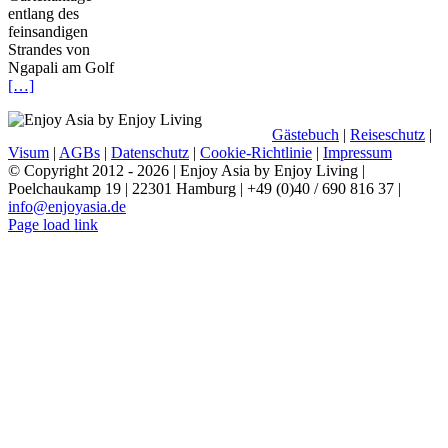
entlang des
feinsandigen
Strandes von
Ngapali am Golf
[…]
Gästebuch
|
Reiseschutz
|
Visum
|
AGBs
|
Datenschutz
|
Cookie-Richtlinie
|
Impressum
© Copyright 2012 -
2026 | Enjoy Asia by Enjoy Living |
Poelchaukamp 19 | 22301 Hamburg | +49 (0)40 / 690 816 37 |
info@enjoyasia.de
Page load link
Nach
oben