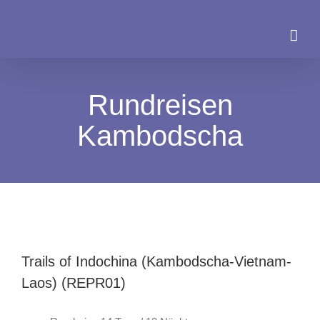
Zum
Inhalt
springen
Rundreisen
Kambodscha
Trails of Indochina (Kambodscha-Vietnam-
Laos) (REPR01)