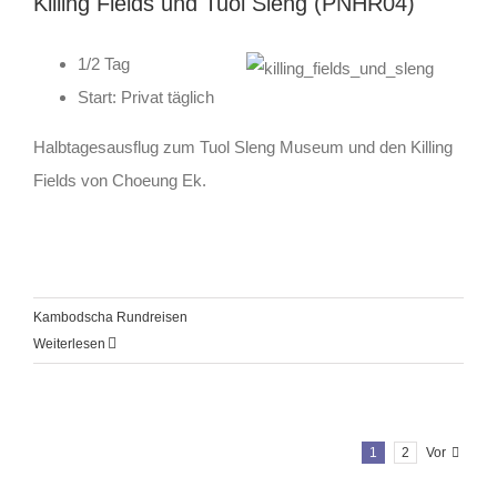
Killing Fields und Tuol Sleng (PNHR04)
1/2 Ta
g
Start: Privat täglich
Halbtagesausflug zum Tuol Sleng Museum und den Killing
Fields von Choeung Ek.
Kambodscha Rundreisen
Weiterlesen
1
2
Vor