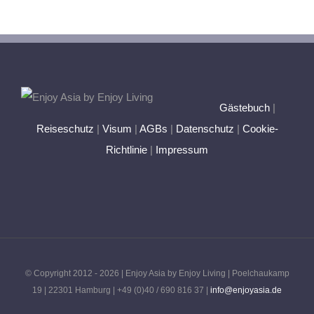
Gästebuch
|
Reiseschutz
|
Visum
|
AGBs
|
Datenschutz
|
Cookie-
Richtlinie
|
Impressum
© Copyright 2012 -
2026 | Enjoy Asia by Enjoy Living | Poelchaukamp
19 | 22301 Hamburg | +49 (0)40 / 690 816 37 |
info@enjoyasia.de