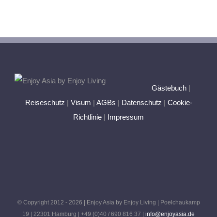
Gästebuch
|
Reiseschutz
|
Visum
|
AGBs
|
Datenschutz
|
Cookie-
Richtlinie
|
Impressum
© Copyright 2012 -
2026 | Enjoy Asia by Enjoy Living | Poelchaukamp
19 | 22301 Hamburg | +49 (0)40 / 690 816 37 |
info@enjoyasia.de