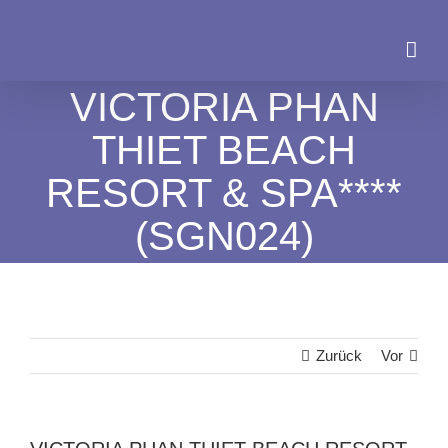
Zum
Inhalt
springen
VICTORIA PHAN
THIET BEACH
RESORT & SPA****
(SGN024)
Zurück
Vor