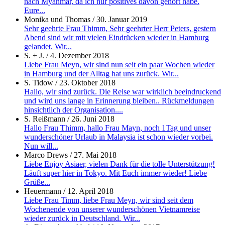
nach Myanmar, da ich nur positives davon gehört habe.
Eure...
Monika und Thomas
/
30. Januar 2019
Sehr geehrte Frau Thimm, Sehr geehrter Herr Peters, gestern
Abend sind wir mit vielen Eindrücken wieder in Hamburg
gelandet. Wir...
S. + J.
/
4. Dezember 2018
Liebe Frau Meyn, wir sind nun seit ein paar Wochen wieder
in Hamburg und der Alltag hat uns zurück. Wir...
S. Tidow
/
23. Oktober 2018
Hallo, wir sind zurück. Die Reise war wirklich beeindruckend
und wird uns lange in Erinnerung bleiben.. Rückmeldungen
hinsichtlich der Organisation....
S. Reißmann
/
26. Juni 2018
Hallo Frau Thimm, hallo Frau Mayn, noch 1Tag und unser
wunderschöner Urlaub in Malaysia ist schon wieder vorbei.
Nun will...
Marco Drews
/
27. Mai 2018
Liebe Enjoy Asiaer, vielen Dank für die tolle Unterstützung!
Läuft super hier in Tokyo. Mit Euch immer wieder! Liebe
Grüße...
Heuermann
/
12. April 2018
Liebe Frau Timm, liebe Frau Meyn, wir sind seit dem
Wochenende von unserer wunderschönen Vietnamreise
wieder zurück in Deutschland. Wir...