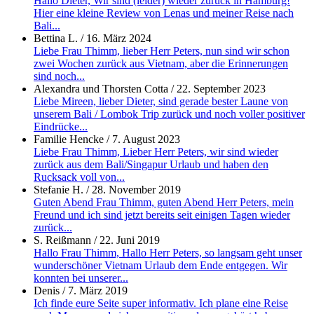
Hallo Dieter, Wir sind (leider) wieder zurück in Hamburg!
Hier eine kleine Review von Lenas und meiner Reise nach
Bali...
Bettina L.
/
16. März 2024
Liebe Frau Thimm, lieber Herr Peters, nun sind wir schon
zwei Wochen zurück aus Vietnam, aber die Erinnerungen
sind noch...
Alexandra und Thorsten Cotta
/
22. September 2023
Liebe Mireen, lieber Dieter, sind gerade bester Laune von
unserem Bali / Lombok Trip zurück und noch voller positiver
Eindrücke...
Familie Hencke
/
7. August 2023
Liebe Frau Thimm, Lieber Herr Peters, wir sind wieder
zurück aus dem Bali/Singapur Urlaub und haben den
Rucksack voll von...
Stefanie H.
/
28. November 2019
Guten Abend Frau Thimm, guten Abend Herr Peters, mein
Freund und ich sind jetzt bereits seit einigen Tagen wieder
zurück...
S. Reißmann
/
22. Juni 2019
Hallo Frau Thimm, Hallo Herr Peters, so langsam geht unser
wunderschöner Vietnam Urlaub dem Ende entgegen. Wir
konnten bei unserer...
Denis
/
7. März 2019
Ich finde eure Seite super informativ. Ich plane eine Reise