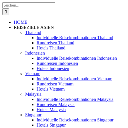
Zum
Suche
Inhalt
nach:
springen
HOME
REISEZIELE ASIEN
Thailand
Individuelle Reisekombinationen Thailand
Rundreisen Thailand
Hotels Thailand
Indonesien
Individuelle Reisekombinationen Indonesien
Rundreisen Indonesien
Hotels Indonesien
Vietnam
Individuelle Reisekombinationen Vietnam
Rundreisen Vietnam
Hotels Vietnam
Malaysia
Individuelle Reisekombinationen Malaysia
Rundreisen Malaysia
Hotels Malaysia
Singapur
Individuelle Reisekombinationen Singapur
Hotels Singapur