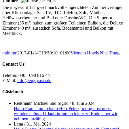
Zimmer
Die insgesamt 121 geschmackvoll eingerichteten Zimmer verfügen
über Klimaanlage, Sat.-TV, IDD-Telefon, Safe, Minibar,
Heißwasserbereiter und Bad oder Dusche/WC. Die Superior
Zimmer (35 m²) haben zum größten Teil einen Balkon, die Deluxe
Zimmer (40 m²) zusätzlich Sofa, Bademantel und Balkon mit
Meerblick.
mthimm
2017-01-14T19:59:10+01:00
Vietnam Hotels Nha Trang
|
Contact Us!
Telefon: 040 - 690 816 44
E-Mail:
info@enjoyasia.de
Gästebuch
Reißmann Michael und Sigrid
/
8. Juni 2024
Hallo Frau Thimm hallo Herr Peters, morgen ist unser
wunderschöner Urlaub in Indien leider zu Ende, aber wir
nehmen unzählig...
Lena
/
31. Mai 2024