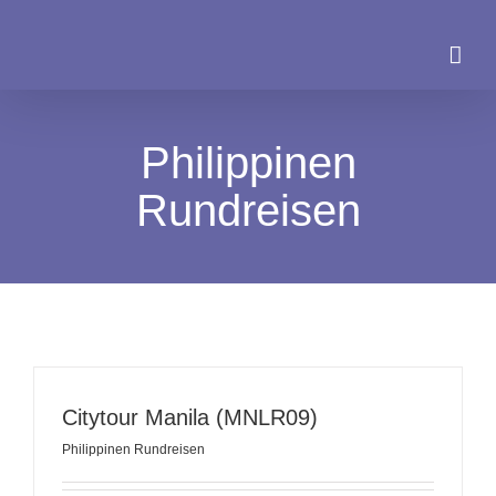
Zum
Inhalt
springen
Philippinen
Rundreisen
Citytour Manila (MNLR09)
Philippinen Rundreisen