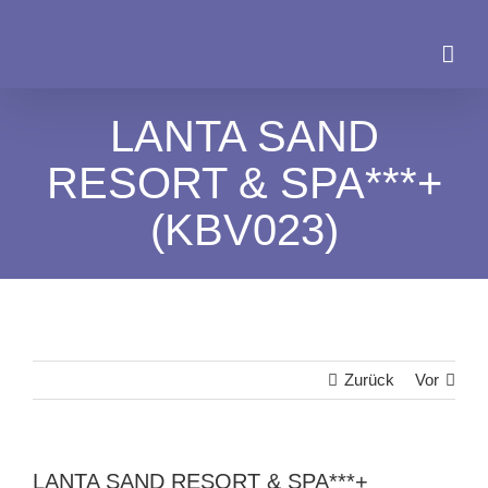
Zum
Inhalt
springen
LANTA SAND
RESORT & SPA***+
(KBV023)
Zurück
Vor
LANTA SAND RESORT & SPA***+