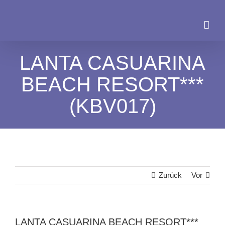
Zum
Inhalt
springen
LANTA CASUARINA
BEACH RESORT***
(KBV017)
Zurück
Vor
LANTA CASUARINA BEACH RESORT***