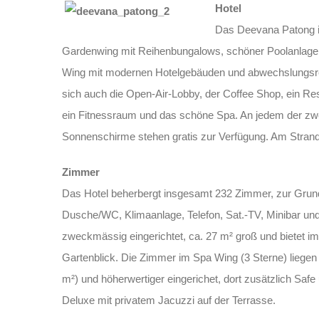
Hotel
Das Deevana Patong ist
Gardenwing mit Reihenbungalows, schöner Poolanlag
Wing mit modernen Hotelgebäuden und abwechslungsrei
sich auch die Open-Air-Lobby, der Coffee Shop, ein Res
ein Fitnessraum und das schöne Spa. An jedem der zwei
Sonnenschirme stehen gratis zur Verfügung. Am Stran
Zimmer
Das Hotel beherbergt insgesamt 232 Zimmer, zur Grun
Dusche/WC, Klimaanlage, Telefon, Sat.-TV, Minibar un
zweckmässig eingerichtet, ca. 27 m² groß und bietet i
Gartenblick. Die Zimmer im Spa Wing (3 Sterne) liegen 
m²) und höherwertiger eingerichet, dort zusätzlich Saf
Deluxe mit privatem Jacuzzi auf der Terrasse.