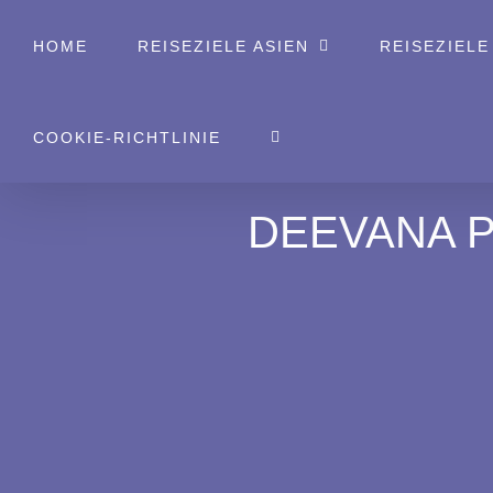
Zum
HOME
REISEZIELE ASIEN
REISEZIELE
Inhalt
springen
COOKIE-RICHTLINIE
DEEVANA P