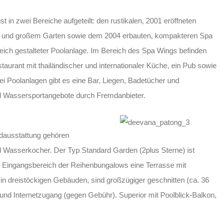
 in zwei Bereiche aufgeteilt: den rustikalen, 2001 eröffneten
e und großem Garten sowie dem 2004 erbauten, kompakteren Spa
ch gestalteter Poolanlage. Im Bereich des Spa Wings befinden
taurant mit thailändischer und internationaler Küche, ein Pub sowie
 Poolanlagen gibt es eine Bar, Liegen, Badetücher und
d Wassersportangebote durch Fremdanbieter.
dausstattung gehören
d Wasserkocher. Der Typ Standard Garden (2plus Sterne) ist
m Eingangsbereich der Reihenbungalows eine Terrasse mit
in dreistöckigen Gebäuden, sind großzügiger geschnitten (ca. 36
e und Internetzugang (gegen Gebühr). Superior mit Poolblick-Balkon,