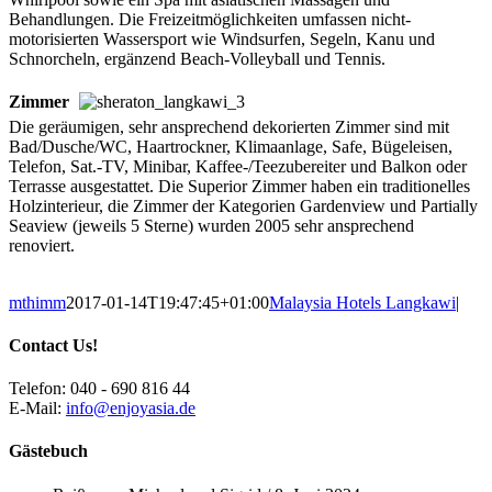
Behandlungen. Die Freizeitmöglichkeiten umfassen nicht-
motorisierten Wassersport wie Windsurfen, Segeln, Kanu und
Schnorcheln, ergänzend Beach-Volleyball und Tennis.
Zimmer
Die geräumigen, sehr ansprechend dekorierten Zimmer sind mit
Bad/Dusche/WC, Haartrockner, Klimaanlage, Safe, Bügeleisen,
Telefon, Sat.-TV, Minibar, Kaffee-/Teezubereiter und Balkon oder
Terrasse ausgestattet. Die Superior Zimmer haben ein traditionelles
Holzinterieur, die Zimmer der Kategorien Gardenview und Partially
Seaview (jeweils 5 Sterne) wurden 2005 sehr ansprechend
renoviert.
mthimm
2017-01-14T19:47:45+01:00
Malaysia Hotels Langkawi
|
Contact Us!
Telefon: 040 - 690 816 44
E-Mail:
info@enjoyasia.de
Gästebuch