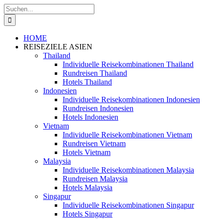
Zum
Suche
Inhalt
nach:
springen
HOME
REISEZIELE ASIEN
Thailand
Individuelle Reisekombinationen Thailand
Rundreisen Thailand
Hotels Thailand
Indonesien
Individuelle Reisekombinationen Indonesien
Rundreisen Indonesien
Hotels Indonesien
Vietnam
Individuelle Reisekombinationen Vietnam
Rundreisen Vietnam
Hotels Vietnam
Malaysia
Individuelle Reisekombinationen Malaysia
Rundreisen Malaysia
Hotels Malaysia
Singapur
Individuelle Reisekombinationen Singapur
Hotels Singapur