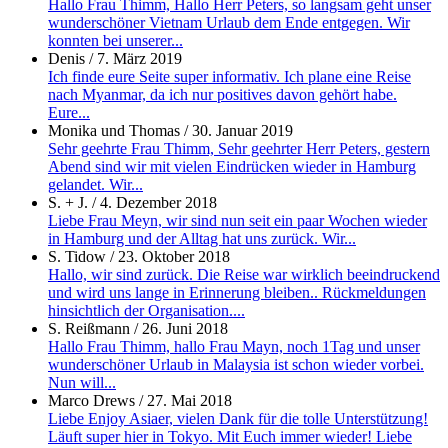
Hallo Frau Thimm, Hallo Herr Peters, so langsam geht unser
wunderschöner Vietnam Urlaub dem Ende entgegen. Wir
konnten bei unserer...
Denis
/
7. März 2019
Ich finde eure Seite super informativ. Ich plane eine Reise
nach Myanmar, da ich nur positives davon gehört habe.
Eure...
Monika und Thomas
/
30. Januar 2019
Sehr geehrte Frau Thimm, Sehr geehrter Herr Peters, gestern
Abend sind wir mit vielen Eindrücken wieder in Hamburg
gelandet. Wir...
S. + J.
/
4. Dezember 2018
Liebe Frau Meyn, wir sind nun seit ein paar Wochen wieder
in Hamburg und der Alltag hat uns zurück. Wir...
S. Tidow
/
23. Oktober 2018
Hallo, wir sind zurück. Die Reise war wirklich beeindruckend
und wird uns lange in Erinnerung bleiben.. Rückmeldungen
hinsichtlich der Organisation....
S. Reißmann
/
26. Juni 2018
Hallo Frau Thimm, hallo Frau Mayn, noch 1Tag und unser
wunderschöner Urlaub in Malaysia ist schon wieder vorbei.
Nun will...
Marco Drews
/
27. Mai 2018
Liebe Enjoy Asiaer, vielen Dank für die tolle Unterstützung!
Läuft super hier in Tokyo. Mit Euch immer wieder! Liebe