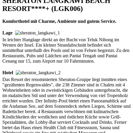
SHERATON LANGKAWI BEACH
RESORT****+ (LGK006)
Komforthotel mit Charme, Ambiente und gutem Service.
Lage
In leichter Hanglage direkt an der Bucht von Teluk Nibong im
Westen der Insel. Ein kleiner Strandabschnitt befindet sich
unmittelbar unterhalb des Pools und ist von Felsen begrenzt. Zu den
Restaurants, Pubs und Lädchen am Pantai Tengah und Pantai
Cenang nur 15, zum Airport nur 10 Fahrminuten.
Hotel
Das Resort der renommierten Sheraton-Gruppe liegt inmitten eines
"gezähmten Regenwaldes", die 238 Zimmer sind in Chalets mit 4
Wohneinheiten oder in zweistöckigen Gebäuden untergebracht, die
im malaiischen Stil und unter der Verwendung von viel Tropenholz
errichtet wurden. Der Infinity-Pool bietet einen Panoramablick auf
die Andaman See, auf dem Sonnendeck stehen Liegen, Schirme und
Badetücher bereit. 4 Restaurants verwöhnen mit kulinarischen
Köstlichkeiten der westlichen und östlichen Küche sowie Grill-
Spezialitäten, die Lobby-Bar serviert Cocktails und Drinks. Ferner
bietet das Haus einen Health Club mit Fitnessraum, Sauna und
Whirlpool sowie ein Spa mit asiatischen Massagen und