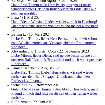
Reißmann Michael und Sigrid
/
8. Juni 2024
Hallo Frau Thimm hallo Herr Peters, morgen ist unser
wunderschöner Urlaub in Indien leider zu Ende, aber wir
nehmen unzählig...
Lena
/
31. Mai 2024
Hallo Dieter, Wir sind (leider) wieder zurück in Hamburg!
Hier eine kleine Review von Lenas und meiner Reise nach
Bali...
Bettina L.
/
16. März 2024
Liebe Frau Thimm, lieber Herr Peters, nun sind wir schon
zwei Wochen zurück aus Vietnam, aber die Erinnerungen
sind noch...
Alexandra und Thorsten Cotta
/
22. September 2023
Liebe Mireen, lieber Dieter, sind gerade bester Laune von
unserem Bali / Lombok Trip zurück und noch voller positiver
Eindrücke...
Familie Hencke
/
7. August 2023
Liebe Frau Thimm, Lieber Herr Peters, wir sind wieder
zurück aus dem Bali/Singapur Urlaub und haben den
Rucksack voll von...
Stefanie H.
/
28. November 2019
Guten Abend Frau Thimm, guten Abend Herr Peters, mein
Freund und ich sind jetzt bereits seit einigen Tagen wieder
zurück...
S. Reißmann
/
22. Juni 2019