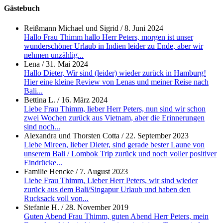
Gästebuch
Reißmann Michael und Sigrid
/
8. Juni 2024
Hallo Frau Thimm hallo Herr Peters, morgen ist unser
wunderschöner Urlaub in Indien leider zu Ende, aber wir
nehmen unzählig...
Lena
/
31. Mai 2024
Hallo Dieter, Wir sind (leider) wieder zurück in Hamburg!
Hier eine kleine Review von Lenas und meiner Reise nach
Bali...
Bettina L.
/
16. März 2024
Liebe Frau Thimm, lieber Herr Peters, nun sind wir schon
zwei Wochen zurück aus Vietnam, aber die Erinnerungen
sind noch...
Alexandra und Thorsten Cotta
/
22. September 2023
Liebe Mireen, lieber Dieter, sind gerade bester Laune von
unserem Bali / Lombok Trip zurück und noch voller positiver
Eindrücke...
Familie Hencke
/
7. August 2023
Liebe Frau Thimm, Lieber Herr Peters, wir sind wieder
zurück aus dem Bali/Singapur Urlaub und haben den
Rucksack voll von...
Stefanie H.
/
28. November 2019
Guten Abend Frau Thimm, guten Abend Herr Peters, mein