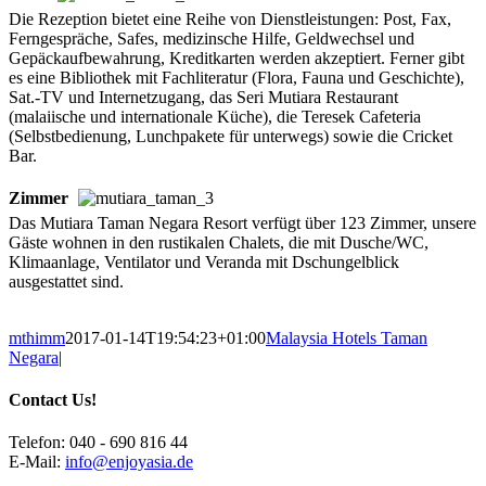
Die Rezeption bietet eine Reihe von Dienstleistungen: Post, Fax,
Ferngespräche, Safes, medizinsche Hilfe, Geldwechsel und
Gepäckaufbewahrung, Kreditkarten werden akzeptiert. Ferner gibt
es eine Bibliothek mit Fachliteratur (Flora, Fauna und Geschichte),
Sat.-TV und Internetzugang, das Seri Mutiara Restaurant
(malaiische und internationale Küche), die Teresek Cafeteria
(Selbstbedienung, Lunchpakete für unterwegs) sowie die Cricket
Bar.
Zimmer
Das Mutiara Taman Negara Resort verfügt über 123 Zimmer, unsere
Gäste wohnen in den rustikalen Chalets, die mit Dusche/WC,
Klimaanlage, Ventilator und Veranda mit Dschungelblick
ausgestattet sind.
mthimm
2017-01-14T19:54:23+01:00
Malaysia Hotels Taman
Negara
|
Contact Us!
Telefon: 040 - 690 816 44
E-Mail:
info@enjoyasia.de