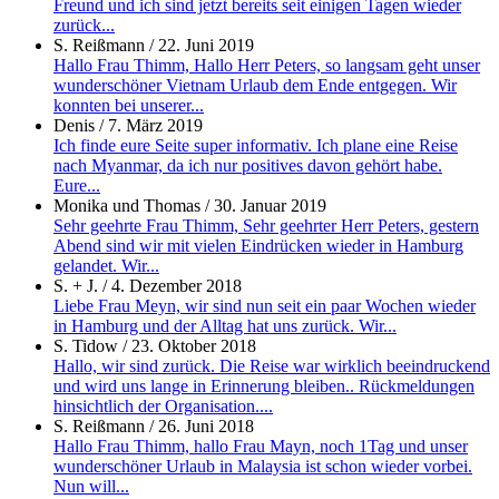
Freund und ich sind jetzt bereits seit einigen Tagen wieder
zurück...
S. Reißmann
/
22. Juni 2019
Hallo Frau Thimm, Hallo Herr Peters, so langsam geht unser
wunderschöner Vietnam Urlaub dem Ende entgegen. Wir
konnten bei unserer...
Denis
/
7. März 2019
Ich finde eure Seite super informativ. Ich plane eine Reise
nach Myanmar, da ich nur positives davon gehört habe.
Eure...
Monika und Thomas
/
30. Januar 2019
Sehr geehrte Frau Thimm, Sehr geehrter Herr Peters, gestern
Abend sind wir mit vielen Eindrücken wieder in Hamburg
gelandet. Wir...
S. + J.
/
4. Dezember 2018
Liebe Frau Meyn, wir sind nun seit ein paar Wochen wieder
in Hamburg und der Alltag hat uns zurück. Wir...
S. Tidow
/
23. Oktober 2018
Hallo, wir sind zurück. Die Reise war wirklich beeindruckend
und wird uns lange in Erinnerung bleiben.. Rückmeldungen
hinsichtlich der Organisation....
S. Reißmann
/
26. Juni 2018
Hallo Frau Thimm, hallo Frau Mayn, noch 1Tag und unser
wunderschöner Urlaub in Malaysia ist schon wieder vorbei.
Nun will...