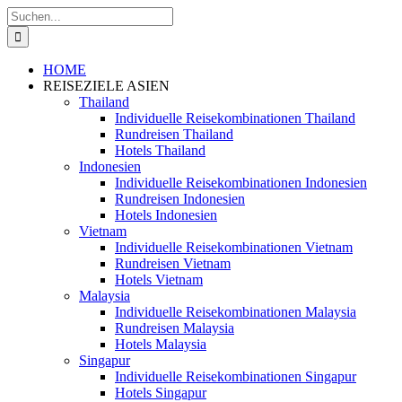
Zum
Suche
Inhalt
nach:
springen
HOME
REISEZIELE ASIEN
Thailand
Individuelle Reisekombinationen Thailand
Rundreisen Thailand
Hotels Thailand
Indonesien
Individuelle Reisekombinationen Indonesien
Rundreisen Indonesien
Hotels Indonesien
Vietnam
Individuelle Reisekombinationen Vietnam
Rundreisen Vietnam
Hotels Vietnam
Malaysia
Individuelle Reisekombinationen Malaysia
Rundreisen Malaysia
Hotels Malaysia
Singapur
Individuelle Reisekombinationen Singapur
Hotels Singapur