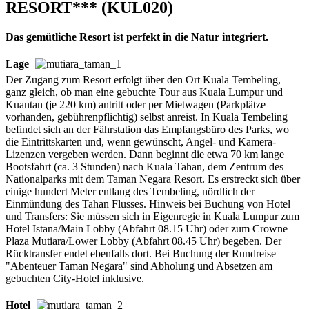
RESORT*** (KUL020)
Das gemütliche Resort ist perfekt in die Natur integriert.
Lage
Der Zugang zum Resort erfolgt über den Ort Kuala Tembeling,
ganz gleich, ob man eine gebuchte Tour aus Kuala Lumpur und
Kuantan (je 220 km) antritt oder per Mietwagen (Parkplätze
vorhanden, gebührenpflichtig) selbst anreist. In Kuala Tembeling
befindet sich an der Fährstation das Empfangsbüro des Parks, wo
die Eintrittskarten und, wenn gewünscht, Angel- und Kamera-
Lizenzen vergeben werden. Dann beginnt die etwa 70 km lange
Bootsfahrt (ca. 3 Stunden) nach Kuala Tahan, dem Zentrum des
Nationalparks mit dem Taman Negara Resort. Es erstreckt sich über
einige hundert Meter entlang des Tembeling, nördlich der
Einmündung des Tahan Flusses. Hinweis bei Buchung von Hotel
und Transfers: Sie müssen sich in Eigenregie in Kuala Lumpur zum
Hotel Istana/Main Lobby (Abfahrt 08.15 Uhr) oder zum Crowne
Plaza Mutiara/Lower Lobby (Abfahrt 08.45 Uhr) begeben. Der
Rücktransfer endet ebenfalls dort. Bei Buchung der Rundreise
"Abenteuer Taman Negara" sind Abholung und Absetzen am
gebuchten City-Hotel inklusive.
Hotel