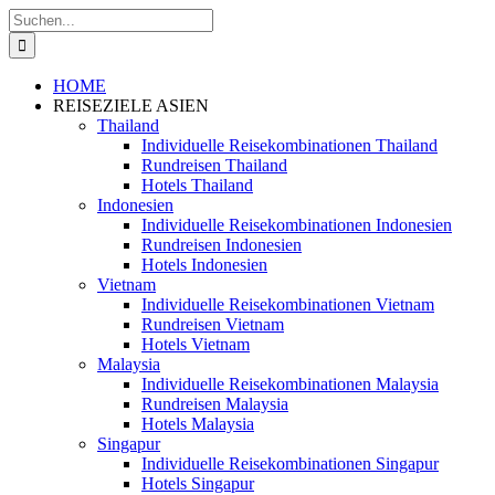
Zum
Suche
Inhalt
nach:
springen
HOME
REISEZIELE ASIEN
Thailand
Individuelle Reisekombinationen Thailand
Rundreisen Thailand
Hotels Thailand
Indonesien
Individuelle Reisekombinationen Indonesien
Rundreisen Indonesien
Hotels Indonesien
Vietnam
Individuelle Reisekombinationen Vietnam
Rundreisen Vietnam
Hotels Vietnam
Malaysia
Individuelle Reisekombinationen Malaysia
Rundreisen Malaysia
Hotels Malaysia
Singapur
Individuelle Reisekombinationen Singapur
Hotels Singapur