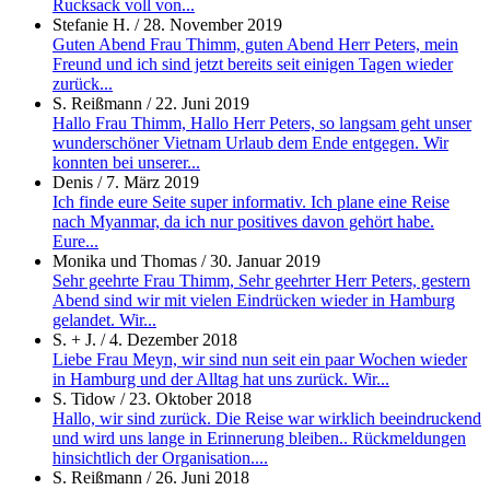
Rucksack voll von...
Stefanie H.
/
28. November 2019
Guten Abend Frau Thimm, guten Abend Herr Peters, mein
Freund und ich sind jetzt bereits seit einigen Tagen wieder
zurück...
S. Reißmann
/
22. Juni 2019
Hallo Frau Thimm, Hallo Herr Peters, so langsam geht unser
wunderschöner Vietnam Urlaub dem Ende entgegen. Wir
konnten bei unserer...
Denis
/
7. März 2019
Ich finde eure Seite super informativ. Ich plane eine Reise
nach Myanmar, da ich nur positives davon gehört habe.
Eure...
Monika und Thomas
/
30. Januar 2019
Sehr geehrte Frau Thimm, Sehr geehrter Herr Peters, gestern
Abend sind wir mit vielen Eindrücken wieder in Hamburg
gelandet. Wir...
S. + J.
/
4. Dezember 2018
Liebe Frau Meyn, wir sind nun seit ein paar Wochen wieder
in Hamburg und der Alltag hat uns zurück. Wir...
S. Tidow
/
23. Oktober 2018
Hallo, wir sind zurück. Die Reise war wirklich beeindruckend
und wird uns lange in Erinnerung bleiben.. Rückmeldungen
hinsichtlich der Organisation....
S. Reißmann
/
26. Juni 2018