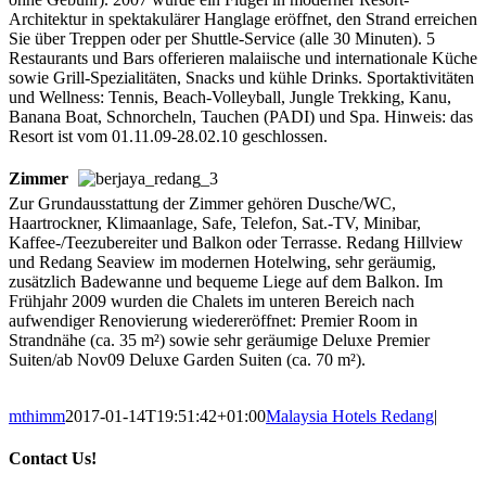
Architektur in spektakulärer Hanglage eröffnet, den Strand erreichen
Sie über Treppen oder per Shuttle-Service (alle 30 Minuten). 5
Restaurants und Bars offerieren malaiische und internationale Küche
sowie Grill-Spezialitäten, Snacks und kühle Drinks. Sportaktivitäten
und Wellness: Tennis, Beach-Volleyball, Jungle Trekking, Kanu,
Banana Boat, Schnorcheln, Tauchen (PADI) und Spa. Hinweis: das
Resort ist vom 01.11.09-28.02.10 geschlossen.
Zimmer
Zur Grundausstattung der Zimmer gehören Dusche/WC,
Haartrockner, Klimaanlage, Safe, Telefon, Sat.-TV, Minibar,
Kaffee-/Teezubereiter und Balkon oder Terrasse. Redang Hillview
und Redang Seaview im modernen Hotelwing, sehr geräumig,
zusätzlich Badewanne und bequeme Liege auf dem Balkon. Im
Frühjahr 2009 wurden die Chalets im unteren Bereich nach
aufwendiger Renovierung wiedereröffnet: Premier Room in
Strandnähe (ca. 35 m²) sowie sehr geräumige Deluxe Premier
Suiten/ab Nov09 Deluxe Garden Suiten (ca. 70 m²).
mthimm
2017-01-14T19:51:42+01:00
Malaysia Hotels Redang
|
Contact Us!