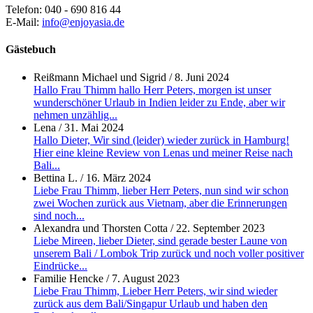
Telefon: 040 - 690 816 44
E-Mail:
info@enjoyasia.de
Gästebuch
Reißmann Michael und Sigrid
/
8. Juni 2024
Hallo Frau Thimm hallo Herr Peters, morgen ist unser
wunderschöner Urlaub in Indien leider zu Ende, aber wir
nehmen unzählig...
Lena
/
31. Mai 2024
Hallo Dieter, Wir sind (leider) wieder zurück in Hamburg!
Hier eine kleine Review von Lenas und meiner Reise nach
Bali...
Bettina L.
/
16. März 2024
Liebe Frau Thimm, lieber Herr Peters, nun sind wir schon
zwei Wochen zurück aus Vietnam, aber die Erinnerungen
sind noch...
Alexandra und Thorsten Cotta
/
22. September 2023
Liebe Mireen, lieber Dieter, sind gerade bester Laune von
unserem Bali / Lombok Trip zurück und noch voller positiver
Eindrücke...
Familie Hencke
/
7. August 2023
Liebe Frau Thimm, Lieber Herr Peters, wir sind wieder
zurück aus dem Bali/Singapur Urlaub und haben den