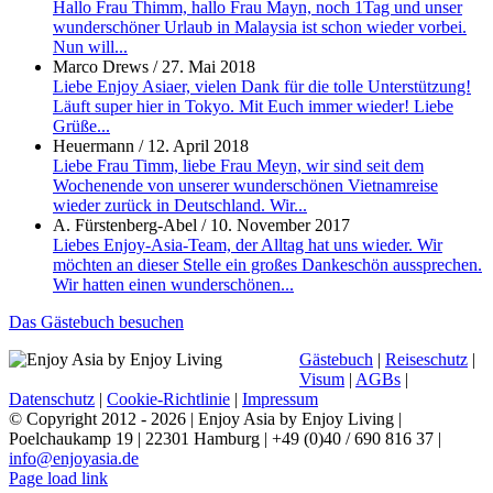
Hallo Frau Thimm, hallo Frau Mayn, noch 1Tag und unser
wunderschöner Urlaub in Malaysia ist schon wieder vorbei.
Nun will...
Marco Drews
/
27. Mai 2018
Liebe Enjoy Asiaer, vielen Dank für die tolle Unterstützung!
Läuft super hier in Tokyo. Mit Euch immer wieder! Liebe
Grüße...
Heuermann
/
12. April 2018
Liebe Frau Timm, liebe Frau Meyn, wir sind seit dem
Wochenende von unserer wunderschönen Vietnamreise
wieder zurück in Deutschland. Wir...
A. Fürstenberg-Abel
/
10. November 2017
Liebes Enjoy-Asia-Team, der Alltag hat uns wieder. Wir
möchten an dieser Stelle ein großes Dankeschön aussprechen.
Wir hatten einen wunderschönen...
Das Gästebuch besuchen
Gästebuch
|
Reiseschutz
|
Visum
|
AGBs
|
Datenschutz
|
Cookie-Richtlinie
|
Impressum
© Copyright 2012 -
2026 | Enjoy Asia by Enjoy Living |
Poelchaukamp 19 | 22301 Hamburg | +49 (0)40 / 690 816 37 |
info@enjoyasia.de
Page load link