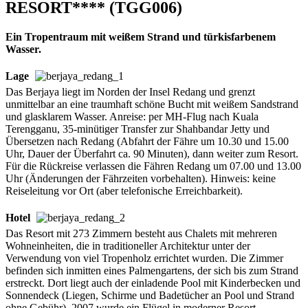
RESORT**** (TGG006)
Ein Tropentraum mit weißem Strand und türkisfarbenem
Wasser.
Lage
Das Berjaya liegt im Norden der Insel Redang und grenzt
unmittelbar an eine traumhaft schöne Bucht mit weißem Sandstrand
und glasklarem Wasser. Anreise: per MH-Flug nach Kuala
Terengganu, 35-minütiger Transfer zur Shahbandar Jetty und
Übersetzen nach Redang (Abfahrt der Fähre um 10.30 und 15.00
Uhr, Dauer der Überfahrt ca. 90 Minuten), dann weiter zum Resort.
Für die Rückreise verlassen die Fähren Redang um 07.00 und 13.00
Uhr (Änderungen der Fährzeiten vorbehalten). Hinweis: keine
Reiseleitung vor Ort (aber telefonische Erreichbarkeit).
Hotel
Das Resort mit 273 Zimmern besteht aus Chalets mit mehreren
Wohneinheiten, die in traditioneller Architektur unter der
Verwendung von viel Tropenholz errichtet wurden. Die Zimmer
befinden sich inmitten eines Palmengartens, der sich bis zum Strand
erstreckt. Dort liegt auch der einladende Pool mit Kinderbecken und
Sonnendeck (Liegen, Schirme und Badetücher an Pool und Strand
ohne Gebühr). 2007 wurde ein Flügel in moderner Resort-