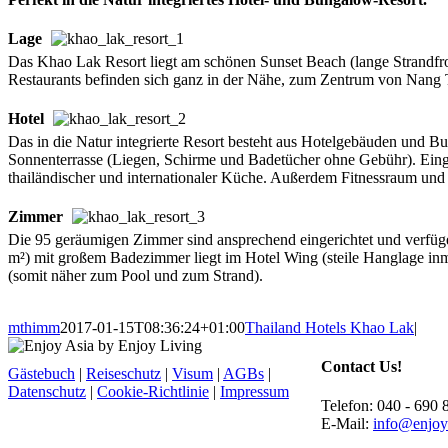
Lage
Das Khao Lak Resort liegt am schönen Sunset Beach (lange Strandfr
Restaurants befinden sich ganz in der Nähe, zum Zentrum von Nang T
Hotel
Das in die Natur integrierte Resort besteht aus Hotelgebäuden und 
Sonnenterrasse (Liegen, Schirme und Badetücher ohne Gebühr). Einge
thailändischer und internationaler Küche. Außerdem Fitnessraum und
Zimmer
Die 95 geräumigen Zimmer sind ansprechend eingerichtet und verfüg
m²) mit großem Badezimmer liegt im Hotel Wing (steile Hanglage inmi
(somit näher zum Pool und zum Strand).
mthimm
2017-01-15T08:36:24+01:00
Thailand Hotels Khao Lak
|
Contact Us!
Gästebuch
|
Reiseschutz
|
Visum
|
AGBs
|
Datenschutz
|
Cookie-Richtlinie
|
Impressum
Telefon: 040 - 690 
E-Mail:
info@enjoy