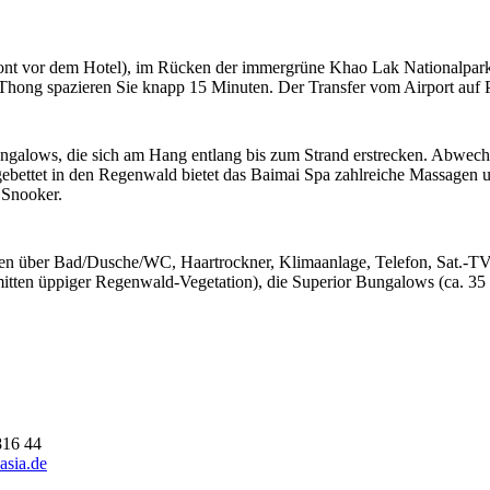
ont vor dem Hotel), im Rücken der immergrüne Khao Lak Nationalpark 
hong spazieren Sie knapp 15 Minuten. Der Transfer vom Airport auf P
Bungalows, die sich am Hang entlang bis zum Strand erstrecken. Abwec
bettet in den Regenwald bietet das Baimai Spa zahlreiche Massagen u
 Snooker.
en über Bad/Dusche/WC, Haartrockner, Klimaanlage, Telefon, Sat.-TV
tten üppiger Regenwald-Vegetation), die Superior Bungalows (ca. 35 m
816 44
asia.de