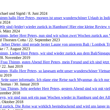
hael und Sigrid
/
8. Juni 2024
imm hallo Herr Peters, morgen ist unser wunderschöner Urlaub in Indie
i 2024
 Wir sind (leider) wieder zurück in Hamburg! Hier eine kleine Review 
6. März 2024
imm, lieber Herr Peters, nun sind wir schon zwei Wochen zurück aus V
d Thorsten Cotta
/
22. September 2023
 lieber Dieter, sind gerade bester Laune von unserem Bali / Lombok Tri
ke
/
7. August 2023
imm, Lieber Herr Peters, wir sind wieder zurück aus dem Bali/Singap
28. November 2019
rau Thimm, guten Abend Herr Peters, mein Freund und ich sind jetzt be
/
22. Juni 2019
imm, Hallo Herr Peters, so langsam geht unser wunderschöner Vietnam
rz 2019
e Seite super informativ. Ich plane eine Reise nach Myanmar, da ich nur
Thomas
/
30. Januar 2019
Frau Thimm, Sehr geehrter Herr Peters, gestern Abend sind wir mit vie
ezember 2018
yn, wir sind nun seit ein paar Wochen wieder in Hamburg und der Allta
. Oktober 2018
nd zurück. Die Reise war wirklich beeindruckend und wird uns lange in