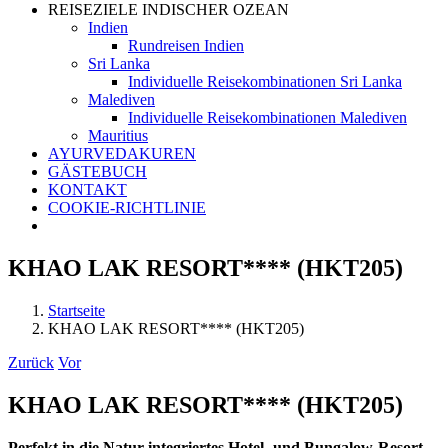
REISEZIELE INDISCHER OZEAN
Indien
Rundreisen Indien
Sri Lanka
Individuelle Reisekombinationen Sri Lanka
Malediven
Individuelle Reisekombinationen Malediven
Mauritius
AYURVEDAKUREN
GÄSTEBUCH
KONTAKT
COOKIE-RICHTLINIE
KHAO LAK RESORT**** (HKT205)
Startseite
KHAO LAK RESORT**** (HKT205)
Zurück
Vor
KHAO LAK RESORT**** (HKT205)
Perfekt in die Natur integriertes Hotel- und Bungalow-Resort.