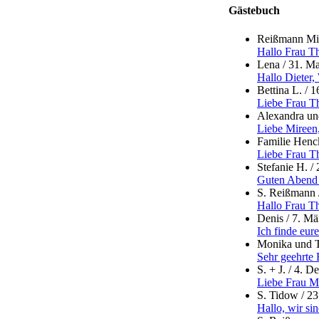
Gästebuch
Reißmann Mic
Hallo Frau Th
Lena
/
31. Ma
Hallo Dieter,
Bettina L.
/
1
Liebe Frau Th
Alexandra un
Liebe Mireen,
Familie Henc
Liebe Frau Th
Stefanie H.
/
Guten Abend F
S. Reißmann
Hallo Frau Th
Denis
/
7. Mä
Ich finde eur
Monika und 
Sehr geehrte 
S. + J.
/
4. D
Liebe Frau Me
S. Tidow
/
23
Hallo, wir si