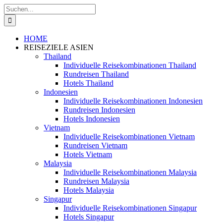
Zum
Suche
Inhalt
nach:
springen
HOME
REISEZIELE ASIEN
Thailand
Individuelle Reisekombinationen Thailand
Rundreisen Thailand
Hotels Thailand
Indonesien
Individuelle Reisekombinationen Indonesien
Rundreisen Indonesien
Hotels Indonesien
Vietnam
Individuelle Reisekombinationen Vietnam
Rundreisen Vietnam
Hotels Vietnam
Malaysia
Individuelle Reisekombinationen Malaysia
Rundreisen Malaysia
Hotels Malaysia
Singapur
Individuelle Reisekombinationen Singapur
Hotels Singapur