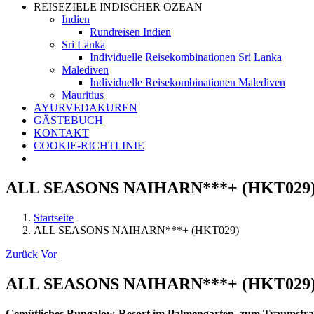
REISEZIELE INDISCHER OZEAN
Indien
Rundreisen Indien
Sri Lanka
Individuelle Reisekombinationen Sri Lanka
Malediven
Individuelle Reisekombinationen Malediven
Mauritius
AYURVEDAKUREN
GÄSTEBUCH
KONTAKT
COOKIE-RICHTLINIE
ALL SEASONS NAIHARN***+ (HKT029
Startseite
ALL SEASONS NAIHARN***+ (HKT029)
Zurück
Vor
ALL SEASONS NAIHARN***+ (HKT029
Gemütliches Bungalow-Resort im Palmengarten, zum Traumstran