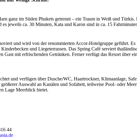
arn ganz im Süden Phukets getrennt – ein Traum in Weiß und Türkis. I
 es jeweils ca. 30 Minuten, Kata und Karon sind in ca. 15 Fahrminuten 
noviert und wird von der renommierten Accor-Hotelgruppe geführt. Es li
inderbecken und Liegeterrassen. Das Spring Café serviert thailändisch
n Gast mit erfrischenden Getränken. Ferner verfügt das Resort über ein
htet und verfügen über Dusche/WC, Haartrockner, Klimaanlage, Safe, 
t größerer Auswahl an Kanälen und Sofabett, teilweise Pool- oder Meer
ten Lage Meerblick bietet.
816 44
asia.de