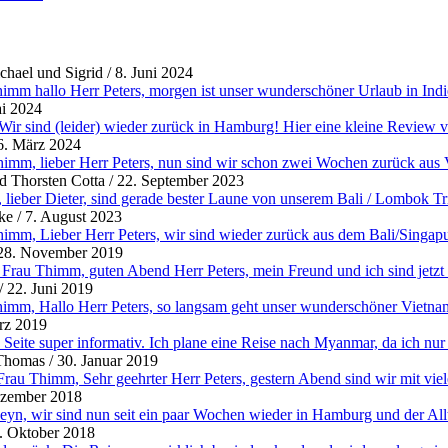
hael und Sigrid
/
8. Juni 2024
imm hallo Herr Peters, morgen ist unser wunderschöner Urlaub in Indie
i 2024
 Wir sind (leider) wieder zurück in Hamburg! Hier eine kleine Review 
6. März 2024
imm, lieber Herr Peters, nun sind wir schon zwei Wochen zurück aus V
d Thorsten Cotta
/
22. September 2023
 lieber Dieter, sind gerade bester Laune von unserem Bali / Lombok Tri
ke
/
7. August 2023
imm, Lieber Herr Peters, wir sind wieder zurück aus dem Bali/Singap
28. November 2019
rau Thimm, guten Abend Herr Peters, mein Freund und ich sind jetzt be
/
22. Juni 2019
imm, Hallo Herr Peters, so langsam geht unser wunderschöner Vietnam
rz 2019
e Seite super informativ. Ich plane eine Reise nach Myanmar, da ich nur
Thomas
/
30. Januar 2019
Frau Thimm, Sehr geehrter Herr Peters, gestern Abend sind wir mit vie
ezember 2018
yn, wir sind nun seit ein paar Wochen wieder in Hamburg und der Allta
. Oktober 2018