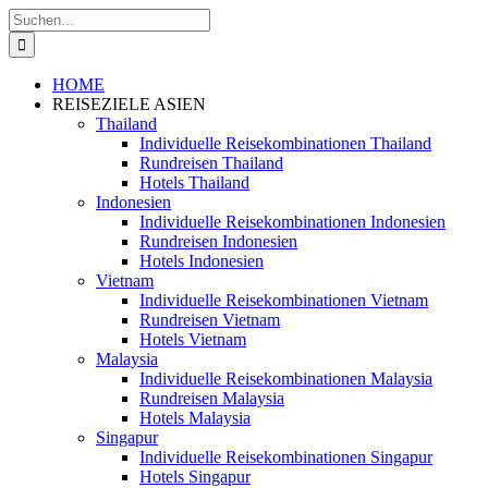
Zum
Suche
Inhalt
nach:
springen
HOME
REISEZIELE ASIEN
Thailand
Individuelle Reisekombinationen Thailand
Rundreisen Thailand
Hotels Thailand
Indonesien
Individuelle Reisekombinationen Indonesien
Rundreisen Indonesien
Hotels Indonesien
Vietnam
Individuelle Reisekombinationen Vietnam
Rundreisen Vietnam
Hotels Vietnam
Malaysia
Individuelle Reisekombinationen Malaysia
Rundreisen Malaysia
Hotels Malaysia
Singapur
Individuelle Reisekombinationen Singapur
Hotels Singapur