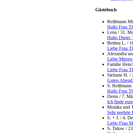
Gästebuch
Reißmann Mic
Hallo Frau Th
Lena
/
31. Ma
Hallo Dieter,
Bettina L.
/
1
Liebe Frau Th
Alexandra un
Liebe Mireen,
Familie Henc
Liebe Frau Th
Stefanie H.
/
Guten Abend F
S. Reißmann
Hallo Frau Th
Denis
/
7. Mä
Ich finde eur
Monika und 
Sehr geehrte 
S. + J.
/
4. D
Liebe Frau Me
S. Tidow
/
23