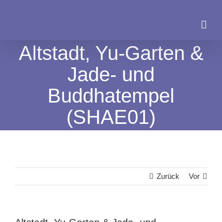
Zum
Inhalt
springen
Altstadt, Yu-Garten &
Jade- und
Buddhatempel
(SHAE01)
Zurück
Vor