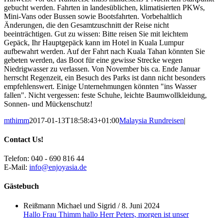
gebucht werden. Fahrten in landesüblichen, klimatisierten PKWs,
Mini-Vans oder Bussen sowie Bootsfahrten. Vorbehaltlich
Änderungen, die den Gesamtzuschnitt der Reise nicht
beeinträchtigen. Gut zu wissen: Bitte reisen Sie mit leichtem
Gepäck, Ihr Hauptgepäck kann im Hotel in Kuala Lumpur
aufbewahrt werden. Auf der Fahrt nach Kuala Tahan könnten Sie
gebeten werden, das Boot für eine gewisse Strecke wegen
Niedrigwasser zu verlassen. Von November bis ca. Ende Januar
herrscht Regenzeit, ein Besuch des Parks ist dann nicht besonders
empfehlenswert. Einige Unternehmungen könnten "ins Wasser
fallen". Nicht vergessen: feste Schuhe, leichte Baumwollkleidung,
Sonnen- und Mückenschutz!
mthimm
2017-01-13T18:58:43+01:00
Malaysia Rundreisen
|
Contact Us!
Telefon: 040 - 690 816 44
E-Mail:
info@enjoyasia.de
Gästebuch
Reißmann Michael und Sigrid
/
8. Juni 2024
Hallo Frau Thimm hallo Herr Peters, morgen ist unser