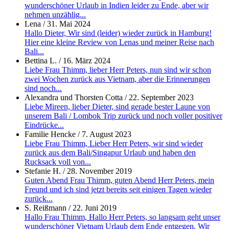
wunderschöner Urlaub in Indien leider zu Ende, aber wir
nehmen unzählig...
Lena
/
31. Mai 2024
Hallo Dieter, Wir sind (leider) wieder zurück in Hamburg!
Hier eine kleine Review von Lenas und meiner Reise nach
Bali...
Bettina L.
/
16. März 2024
Liebe Frau Thimm, lieber Herr Peters, nun sind wir schon
zwei Wochen zurück aus Vietnam, aber die Erinnerungen
sind noch...
Alexandra und Thorsten Cotta
/
22. September 2023
Liebe Mireen, lieber Dieter, sind gerade bester Laune von
unserem Bali / Lombok Trip zurück und noch voller positiver
Eindrücke...
Familie Hencke
/
7. August 2023
Liebe Frau Thimm, Lieber Herr Peters, wir sind wieder
zurück aus dem Bali/Singapur Urlaub und haben den
Rucksack voll von...
Stefanie H.
/
28. November 2019
Guten Abend Frau Thimm, guten Abend Herr Peters, mein
Freund und ich sind jetzt bereits seit einigen Tagen wieder
zurück...
S. Reißmann
/
22. Juni 2019
Hallo Frau Thimm, Hallo Herr Peters, so langsam geht unser
wunderschöner Vietnam Urlaub dem Ende entgegen. Wir