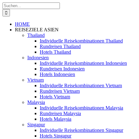
Zum
Suche
Inhalt
nach:
springen
HOME
REISEZIELE ASIEN
Thailand
Individuelle Reisekombinationen Thailand
Rundreisen Thailand
Hotels Thailand
Indonesien
Individuelle Reisekombinationen Indonesien
Rundreisen Indonesien
Hotels Indonesien
Vietnam
Individuelle Reisekombinationen Vietnam
Rundreisen Vietnam
Hotels Vietnam
Malaysia
Individuelle Reisekombinationen Malaysia
Rundreisen Malaysia
Hotels Malaysia
Singapur
Individuelle Reisekombinationen Singapur
Hotels Singapur