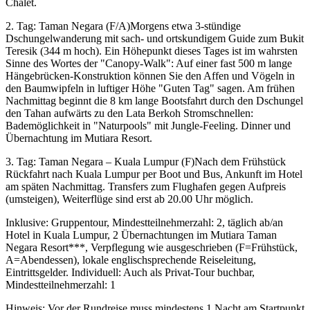
Chalet.
2. Tag: Taman Negara (F/A)Morgens etwa 3-stündige
Dschungelwanderung mit sach- und ortskundigem Guide zum Bukit
Teresik (344 m hoch). Ein Höhepunkt dieses Tages ist im wahrsten
Sinne des Wortes der "Canopy-Walk": Auf einer fast 500 m lange
Hängebrücken-Konstruktion können Sie den Affen und Vögeln in
den Baumwipfeln in luftiger Höhe "Guten Tag" sagen. Am frühen
Nachmittag beginnt die 8 km lange Bootsfahrt durch den Dschungel
den Tahan aufwärts zu den Lata Berkoh Stromschnellen:
Bademöglichkeit in "Naturpools" mit Jungle-Feeling. Dinner und
Übernachtung im Mutiara Resort.
3. Tag: Taman Negara – Kuala Lumpur (F)Nach dem Frühstück
Rückfahrt nach Kuala Lumpur per Boot und Bus, Ankunft im Hotel
am späten Nachmittag. Transfers zum Flughafen gegen Aufpreis
(umsteigen), Weiterflüge sind erst ab 20.00 Uhr möglich.
Inklusive: Gruppentour, Mindestteilnehmerzahl: 2, täglich ab/an
Hotel in Kuala Lumpur, 2 Übernachtungen im Mutiara Taman
Negara Resort***, Verpflegung wie ausgeschrieben (F=Frühstück,
A=Abendessen), lokale englischsprechende Reiseleitung,
Eintrittsgelder. Individuell: Auch als Privat-Tour buchbar,
Mindestteilnehmerzahl: 1
Hinweis: Vor der Rundreise muss mindestens 1 Nacht am Startpunkt