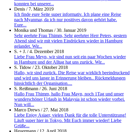
konnten bei unserer...
Denis
/
7. März 2019
Ich finde eure Seite super informativ. Ich plane eine Reise
nach Myanmar, da ich nur positives davon gehört habe.
Eure...
Monika und Thomas
/
30. Januar 2019
Sehr geehrte Frau Thimm, Sehr geehrter Herr Peters, gestern
Abend sind wir mit vielen Eindrücken wieder in Hamburg
gelandet. Wir...
S. + J.
/
4. Dezember 2018
Liebe Frau Meyn, wir sind nun seit ein paar Wochen wieder
in Hamburg und der Alltag hat uns zurück. Wir...
S. Tidow
/
23. Oktober 2018
Hallo, wir sind zurück. Die Reise war wirklich beeindruckend
und wird uns lange in Erinnerung bleiben.. Rückmeldungen
hinsichtlich der Organisation....
S. Reißmann
/
26. Juni 2018
Hallo Frau Thimm, hallo Frau Mayn, noch 1Tag und unser
wunderschöner Urlaub in Malaysia ist schon wieder vorbei.
Nun will...
Marco Drews
/
27. Mai 2018
Liebe Enjoy Asiaer, vielen Dank für die tolle Unterstützung!
Läuft super hier in Tokyo. Mit Euch immer wieder! Liebe
Grüße...
Heuermann
/
12. April 2018