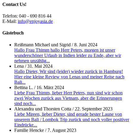
Contact Us!
Telefon: 040 - 690 816 44
E-Mail:
info@enjoyasia.de
Gästebuch
Reißmann Michael und Sigrid
/
8. Juni 2024
Hallo Frau Thimm hallo Herr Peters, morgen ist unser
wunderschöner Urlaub in Indien leider zu Ende, aber wir
nehmen unzählig...
Lena
/
31. Mai 2024
Hallo Dieter, Wir sind (leider) wieder zurück in Hamburg!
Hier eine kleine Review von Lenas und meiner Reise nach
Bali...
Bettina L.
/
16. März 2024
Liebe Frau Thimm, lieber Herr Peters, nun sind wir schon
zwei Wochen zurück aus Vietnam, aber die Erinnerungen
sind noch...
Alexandra und Thorsten Cotta
/
22. September 2023
Liebe Mireen, lieber Dieter, sind gerade bester Laune von
unserem Bali / Lombok Trip zurück und noch voller positiver
Eindrücke...
Familie Hencke
/
7. August 2023