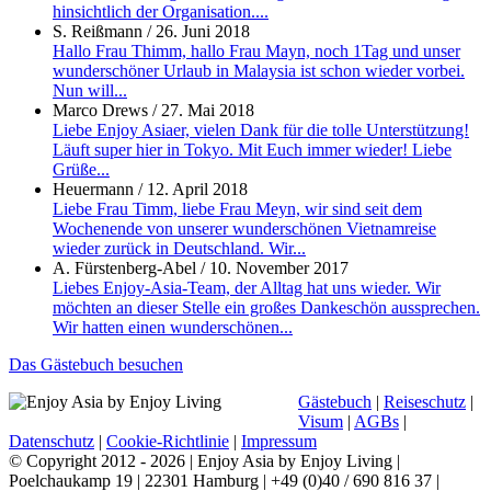
hinsichtlich der Organisation....
S. Reißmann
/
26. Juni 2018
Hallo Frau Thimm, hallo Frau Mayn, noch 1Tag und unser
wunderschöner Urlaub in Malaysia ist schon wieder vorbei.
Nun will...
Marco Drews
/
27. Mai 2018
Liebe Enjoy Asiaer, vielen Dank für die tolle Unterstützung!
Läuft super hier in Tokyo. Mit Euch immer wieder! Liebe
Grüße...
Heuermann
/
12. April 2018
Liebe Frau Timm, liebe Frau Meyn, wir sind seit dem
Wochenende von unserer wunderschönen Vietnamreise
wieder zurück in Deutschland. Wir...
A. Fürstenberg-Abel
/
10. November 2017
Liebes Enjoy-Asia-Team, der Alltag hat uns wieder. Wir
möchten an dieser Stelle ein großes Dankeschön aussprechen.
Wir hatten einen wunderschönen...
Das Gästebuch besuchen
Gästebuch
|
Reiseschutz
|
Visum
|
AGBs
|
Datenschutz
|
Cookie-Richtlinie
|
Impressum
© Copyright 2012 -
2026 | Enjoy Asia by Enjoy Living |
Poelchaukamp 19 | 22301 Hamburg | +49 (0)40 / 690 816 37 |