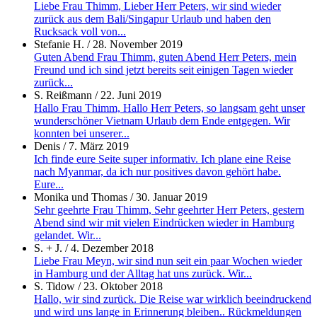
Liebe Frau Thimm, Lieber Herr Peters, wir sind wieder
zurück aus dem Bali/Singapur Urlaub und haben den
Rucksack voll von...
Stefanie H.
/
28. November 2019
Guten Abend Frau Thimm, guten Abend Herr Peters, mein
Freund und ich sind jetzt bereits seit einigen Tagen wieder
zurück...
S. Reißmann
/
22. Juni 2019
Hallo Frau Thimm, Hallo Herr Peters, so langsam geht unser
wunderschöner Vietnam Urlaub dem Ende entgegen. Wir
konnten bei unserer...
Denis
/
7. März 2019
Ich finde eure Seite super informativ. Ich plane eine Reise
nach Myanmar, da ich nur positives davon gehört habe.
Eure...
Monika und Thomas
/
30. Januar 2019
Sehr geehrte Frau Thimm, Sehr geehrter Herr Peters, gestern
Abend sind wir mit vielen Eindrücken wieder in Hamburg
gelandet. Wir...
S. + J.
/
4. Dezember 2018
Liebe Frau Meyn, wir sind nun seit ein paar Wochen wieder
in Hamburg und der Alltag hat uns zurück. Wir...
S. Tidow
/
23. Oktober 2018
Hallo, wir sind zurück. Die Reise war wirklich beeindruckend
und wird uns lange in Erinnerung bleiben.. Rückmeldungen