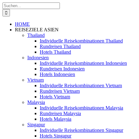
Zum
Suche
Inhalt
nach:
springen
HOME
REISEZIELE ASIEN
Thailand
Individuelle Reisekombinationen Thailand
Rundreisen Thailand
Hotels Thailand
Indonesien
Individuelle Reisekombinationen Indonesien
Rundreisen Indonesien
Hotels Indonesien
Vietnam
Individuelle Reisekombinationen Vietnam
Rundreisen Vietnam
Hotels Vietnam
Malaysia
Individuelle Reisekombinationen Malaysia
Rundreisen Malaysia
Hotels Malaysia
Singapur
Individuelle Reisekombinationen Singapur
Hotels Singapur