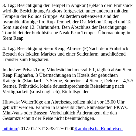
3. Tag: Besichtigung der Tempel in Angkor (F)Nach dem Frühstück
wird die Besichtigung Angkors fortgesetzt, unter anderem mit den
Tempeln der Roluos-Gruppe. Außerdem sehenswert sind der
pyramidenförmige Pre Rup Tempel, der Ost Mebon Tempel und Ta
Som aus dem 12. Jahrhundert. Den Abschluss der Besichtigungs-
Tour bildet der buddhistische Neak Pean Tempel. Übernachtung in
Siem Reap.
4. Tag: Besichtigung Siem Reap, Abreise (F)Nach dem Frühstück
Besuch des lokalen Marktes und einer Seidenfarm, anschließend
Transfer zum Flughafen.
Inklusive: Privat-Tour, Mindestteilnehmerzahl: 1, täglich ab/an Siem
Reap Flughafen, 3 Übernachtungen in Hotels der gebuchten
Kategorie (Standard = 3 Sterne, Superior = 4 Sterne, Deluxe = 4,5-5
Sterne), Frühstück, lokale deutschsprechende Reiseleitung nach
Verfügbarkeit (sonst englisch), Eintrittsgelder
Hinweis: Weiterflüge am Abreisetag sollten nicht vor 15.00 Uhr
gebucht werden. Fahrten in landesüblichen, klimatisierten PKWs,
Mini-Vans oder Bussen. Vorbehaltlich Änderungen, die den
Gesamtzuschnitt der Reise nicht beeinträchtigen.
mthimm
2017-01-13T18:38:12+01:00
Kambodscha Rundreisen
|