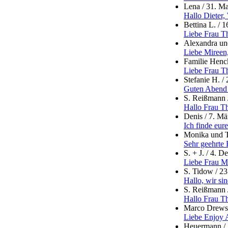
Lena
/
31. Ma
Hallo Dieter,
Bettina L.
/
1
Liebe Frau Th
Alexandra un
Liebe Mireen,
Familie Henc
Liebe Frau Th
Stefanie H.
/
Guten Abend F
S. Reißmann
Hallo Frau Th
Denis
/
7. Mä
Ich finde eur
Monika und 
Sehr geehrte 
S. + J.
/
4. D
Liebe Frau Me
S. Tidow
/
23
Hallo, wir si
S. Reißmann
Hallo Frau Th
Marco Drews
Liebe Enjoy A
Heuermann
/