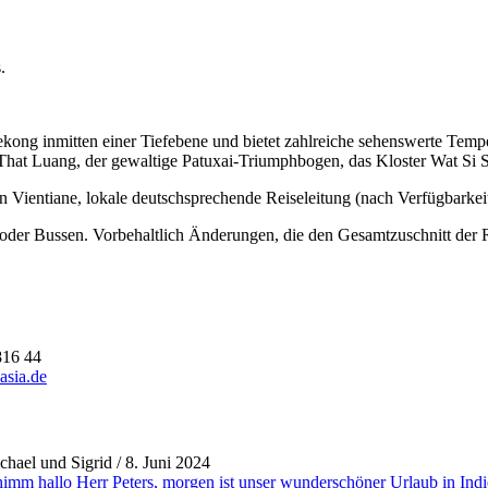
.
m Mekong inmitten einer Tiefebene und bietet zahlreiche sehenswerte T
 That Luang, der gewaltige Patuxai-Triumphbogen, das Kloster Wat Si
in Vientiane, lokale deutschsprechende Reiseleitung (nach Verfügbarkeit,
oder Bussen. Vorbehaltlich Änderungen, die den Gesamtzuschnitt der Re
816 44
asia.de
hael und Sigrid
/
8. Juni 2024
imm hallo Herr Peters, morgen ist unser wunderschöner Urlaub in Indie