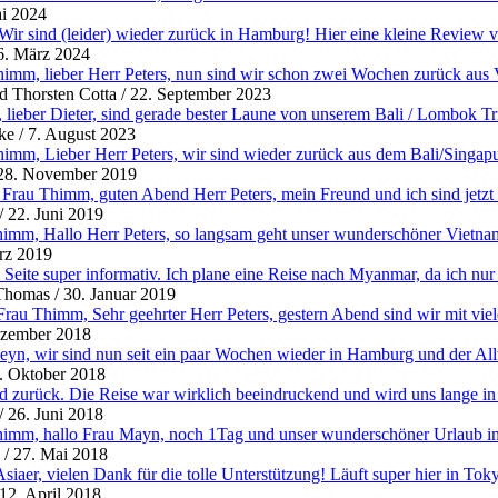
i 2024
 Wir sind (leider) wieder zurück in Hamburg! Hier eine kleine Review 
6. März 2024
imm, lieber Herr Peters, nun sind wir schon zwei Wochen zurück aus V
d Thorsten Cotta
/
22. September 2023
 lieber Dieter, sind gerade bester Laune von unserem Bali / Lombok Tri
ke
/
7. August 2023
imm, Lieber Herr Peters, wir sind wieder zurück aus dem Bali/Singap
28. November 2019
rau Thimm, guten Abend Herr Peters, mein Freund und ich sind jetzt be
/
22. Juni 2019
imm, Hallo Herr Peters, so langsam geht unser wunderschöner Vietnam
rz 2019
e Seite super informativ. Ich plane eine Reise nach Myanmar, da ich nur
Thomas
/
30. Januar 2019
Frau Thimm, Sehr geehrter Herr Peters, gestern Abend sind wir mit vie
ezember 2018
yn, wir sind nun seit ein paar Wochen wieder in Hamburg und der Allta
. Oktober 2018
nd zurück. Die Reise war wirklich beeindruckend und wird uns lange in
/
26. Juni 2018
imm, hallo Frau Mayn, noch 1Tag und unser wunderschöner Urlaub in M
/
27. Mai 2018
siaer, vielen Dank für die tolle Unterstützung! Läuft super hier in To
12. April 2018