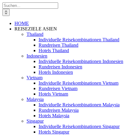
Zum
Suche
Inhalt
nach:
springen
HOME
REISEZIELE ASIEN
Thailand
Individuelle Reisekombinationen Thailand
Rundreisen Thailand
Hotels Thailand
Indonesien
Individuelle Reisekombinationen Indonesien
Rundreisen Indonesien
Hotels Indonesien
Vietnam
Individuelle Reisekombinationen Vietnam
Rundreisen Vietnam
Hotels Vietnam
Malaysia
Individuelle Reisekombinationen Malaysia
Rundreisen Malaysia
Hotels Malaysia
Singapur
Individuelle Reisekombinationen Singapur
Hotels Singapur