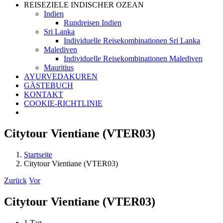
REISEZIELE INDISCHER OZEAN
Indien
Rundreisen Indien
Sri Lanka
Individuelle Reisekombinationen Sri Lanka
Malediven
Individuelle Reisekombinationen Malediven
Mauritius
AYURVEDAKUREN
GÄSTEBUCH
KONTAKT
COOKIE-RICHTLINIE
Citytour Vientiane (VTER03)
Startseite
Citytour Vientiane (VTER03)
Zurück
Vor
Citytour Vientiane (VTER03)
1 Tag