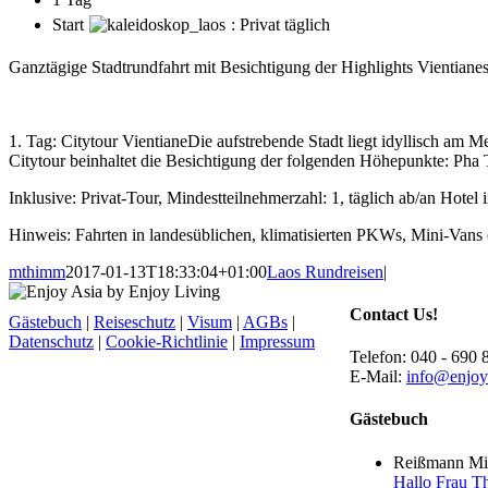
Start
: Privat täglich
Ganztägige Stadtrundfahrt mit Besichtigung der Highlights Vientianes
1. Tag: Citytour VientianeDie aufstrebende Stadt liegt idyllisch a
Citytour beinhaltet die Besichtigung der folgenden Höhepunkte: Pha
Inklusive: Privat-Tour, Mindestteilnehmerzahl: 1, täglich ab/an Hotel 
Hinweis: Fahrten in landesüblichen, klimatisierten PKWs, Mini-Vans 
mthimm
2017-01-13T18:33:04+01:00
Laos Rundreisen
|
Contact Us!
Gästebuch
|
Reiseschutz
|
Visum
|
AGBs
|
Datenschutz
|
Cookie-Richtlinie
|
Impressum
Telefon: 040 - 690 
E-Mail:
info@enjoy
Gästebuch
Reißmann Mic
Hallo Frau Th